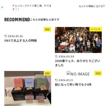
チェッカーズナイト第二弾、やりま
なんだか無駄に泣ける
す！！
RECOMMEND
日記
イベント
2026.03.26
SNSで炎上する人の特徴
2026.05.28
2026春フェス、ありがとうござい
ました
日記
日記
2026.03.31
親になって早い物でもう6年