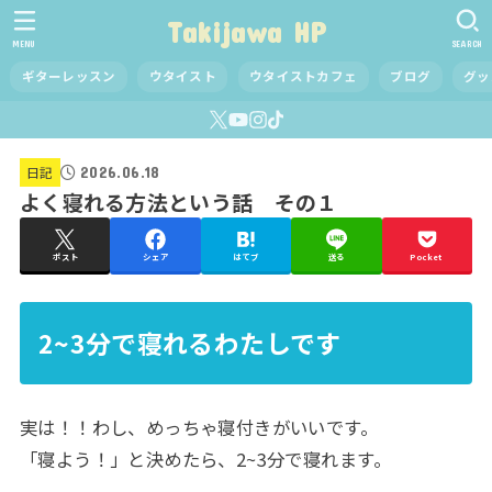
Takijawa HP
MENU
SEARCH
ギターレッスン
ウタイスト
ウタイストカフェ
ブログ
グッ
2026.06.18
日記
よく寝れる方法という話 その１
ポスト
シェア
はてブ
送る
Pocket
2~3分で寝れるわたしです
実は！！わし、めっちゃ寝付きがいいです。
「寝よう！」と決めたら、2~3分で寝れます。