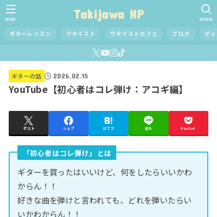
Takijawa HP
MENU
SEARCH
ギターレッスン
ウタイスト
ウタイストカフェ
ブログ
グッ
2026.02.15
ギターの話
YouTube【初心者はコレ弾け：アコギ編】
ポスト
シェア
はてブ
送る
Pocket
「初心者はコレ弾け」とは
ギターを買ったはいいけど、何をしたらいいかわ
からん！！
好きな曲を弾けと言われても、どれを弾いたらい
いかわからん！！